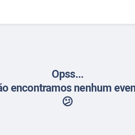
Opss...
ão encontramos nenhum even
😕